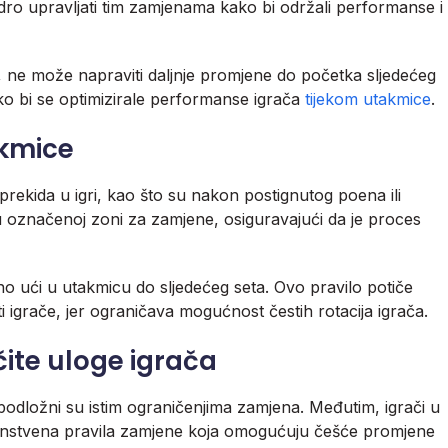
dro upravljati tim zamjenama kako bi održali performanse i
 ne može napraviti daljnje promjene do početka sljedećeg
o bi se optimizirale performanse igrača
tijekom utakmice
.
akmice
rekida u igri, kao što su nakon postignutog poena ili
a u označenoj zoni za zamjene, osiguravajući da je proces
o ući u utakmicu do sljedećeg seta. Ovo pravilo potiče
i igrače, jer ograničava mogućnost čestih rotacija igrača.
čite uloge igrača
, podložni su istim ograničenjima zamjena. Međutim, igrači u
jedinstvena pravila zamjene koja omogućuju češće promjene