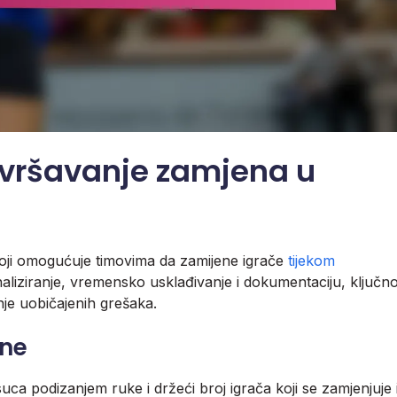
zvršavanje zamjena u
oji omogućuje timovima da zamijene igrače
tijekom
naliziranje, vremensko usklađivanje i dokumentaciju, ključn
nje uobičajenih grešaka.
ene
suca podizanjem ruke i držeći broj igrača koji se zamjenjuje 