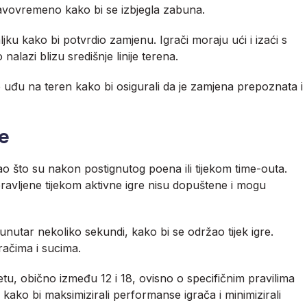
ravovremeno kako bi se izbjegla zabuna.
jku kako bi potvrdio zamjenu. Igrači moraju ući i izaći s
alazi blizu središnje linije terena.
to uđu na teren kako bi osigurali da je zamjena prepoznata i
e
ao što su nakon postignutog poena ili tijekom time-outa.
ravljene tijekom aktivne igre nisu dopuštene i mogu
unutar nekoliko sekundi, kako bi se održao tijek igre.
račima i sucima.
u, obično između 12 i 18, ovisno o specifičnim pravilima
a kako bi maksimizirali performanse igrača i minimizirali