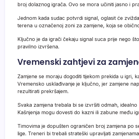
broj dolaznog igrača. Ovo se mora učiniti jasno i p
Jednom kada sudac potvrdi signal, oglasit će zviždal
terena u označenoj zoni za zamjene, koja se obično n
Ključno je da igrači čekaju signal suca prije nego š
pravilno izvršena.
Vremenski zahtjevi za zamjen
Zamjene se moraju dogoditi tijekom prekida u igri, k
Vremensko usklađivanje je ključno, jer zamjene nap
rezultirati prekršajem.
Svaka zamjena trebala bi se izvršiti odmah, idealno 
Kašnjenja mogu dovesti do kazni ili zabune među ig
Timovima je dopušten ograničen broj zamjena po set
lige. Treneri bi trebali strateški upravljati zamjenam