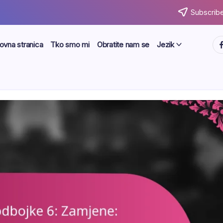
Subscribe
ht
ovna stranica
Tko smo mi
Obratite nam se
Jezik