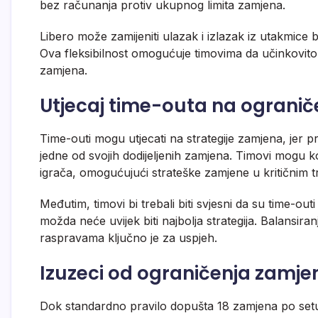
bez računanja protiv ukupnog limita zamjena.
Libero može zamijeniti ulazak i izlazak iz utakmice 
Ova fleksibilnost omogućuje timovima da učinkovito
zamjena.
Utjecaj time-outa na ograni
Time-outi mogu utjecati na strategije zamjena, jer 
jedne od svojih dodijeljenih zamjena. Timovi mogu ko
igrača, omogućujući strateške zamjene u kritičnim 
Međutim, timovi bi trebali biti svjesni da su time-out
možda neće uvijek biti najbolja strategija. Balansi
raspravama ključno je za uspjeh.
Izuzeci od ograničenja zamje
Dok standardno pravilo dopušta 18 zamjena po setu, 