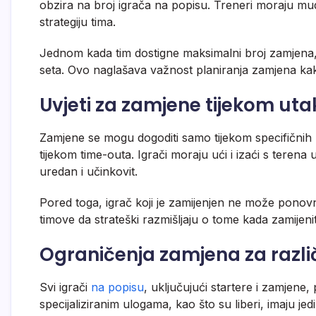
obzira na broj igrača na popisu. Treneri moraju mu
strategiju tima.
Jednom kada tim dostigne maksimalni broj zamjena,
seta. Ovo naglašava važnost planiranja zamjena kak
Uvjeti za zamjene tijekom ut
Zamjene se mogu dogoditi samo tijekom specifičnih p
tijekom time-outa. Igrači moraju ući i izaći s teren
uredan i učinkovit.
Pored toga, igrač koji je zamijenjen ne može ponovn
timove da strateški razmišljaju o tome kada zamijenit
Ograničenja zamjena za razli
Svi igrači
na popisu
, uključujući startere i zamjene
specijaliziranim ulogama, kao što su liberi, imaju 