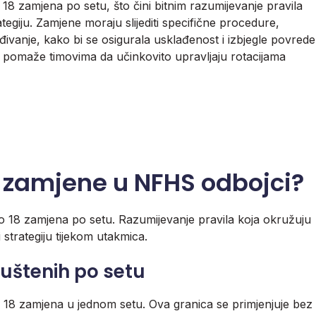
8 zamjena po setu, što čini bitnim razumijevanje pravila
tegiju. Zamjene moraju slijediti specifične procedure,
ađivanje, kako bi se osigurala usklađenost i izbjegle povrede
a pomaže timovima da učinkovito upravljaju rotacijama
a zamjene u NFHS odbojci?
 18 zamjena po setu. Razumijevanje pravila koja okružuju
 strategiju tijekom utakmica.
uštenih po setu
18 zamjena u jednom setu. Ova granica se primjenjuje bez