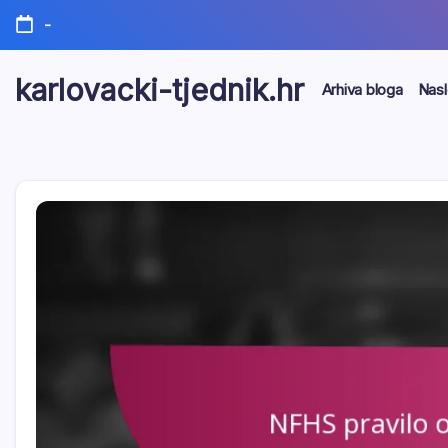
Skip
-
to
content
karlovacki-tjednik.hr
Arhiva bloga
Nasl