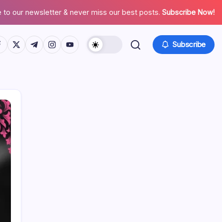
 to our newsletter & never miss our best posts.
Subscribe Now!
tps://www.facebook.com/
https://twitter.com/
https://t.me/
https://www.instagram.com/
https://youtube.com/
Subscribe
Poveznice
Arhiva bloga
Tko smo mi
Obratite nam se