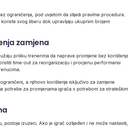
bez ograničenja, pod uvjetom da slijedi pravilne procedure.
 koriste svog liberu dok upravljaju ukupnim brojem
čenja zamjena
pružaju priliku trenerima da naprave promjene bez korištenj
ristiti time-out za reorganizaciju i procjenu performansi
trenucima.
i ograničeni, a njihovo korištenje isključivo za zamjene
ranje potrebe za promjenama igrača s potrebom za strateškim
na
postoje izuzeci. Ako je igrač ozlijeđen i ne može nastaviti,