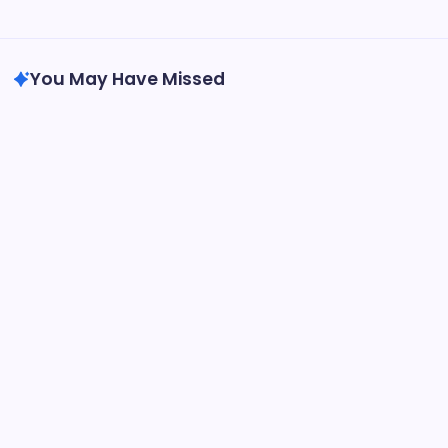
February 2026
January 2026
You May Have Missed
Smjernice za suce odbojke NFHS
NFHS Klinike za suđenje u odbojci: Obuka,
Resursi, Sudjelovanje
By
Olivia Hartwell