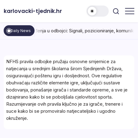
Skip
karlovacki-tjednik.hr
to
content
nika suđenja u odbojci: Signali, pozicioniranje, komunikacija
Daily News
NFHS pravila odbojke pružaju osnovne smjernice za
natjecanja u srednjim školama širom Sjedinjenih Država,
osiguravajući poštenu igru i dosljednost. Ove regulative
obuhvaćaju različite elemente igre, uključujući sustave
bodovanja, ponašanje igrača i standarde opreme, a sve je
dizajnirano kako bi se poboljšala cjelovitost sporta.
Razumijevanje ovih pravila ključno je za igrače, trenere i
suce kako bi se promoviralo natjecateljsko i ugodno
okruženje.