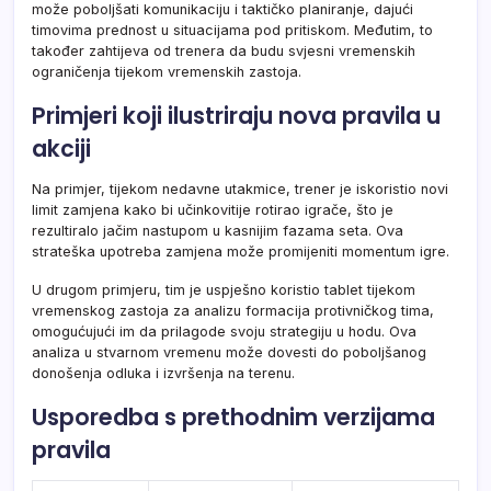
može poboljšati komunikaciju i taktičko planiranje, dajući
timovima prednost u situacijama pod pritiskom. Međutim, to
također zahtijeva od trenera da budu svjesni vremenskih
ograničenja tijekom vremenskih zastoja.
Primjeri koji ilustriraju nova pravila u
akciji
Na primjer, tijekom nedavne utakmice, trener je iskoristio novi
limit zamjena kako bi učinkovitije rotirao igrače, što je
rezultiralo jačim nastupom u kasnijim fazama seta. Ova
strateška upotreba zamjena može promijeniti momentum igre.
U drugom primjeru, tim je uspješno koristio tablet tijekom
vremenskog zastoja za analizu formacija protivničkog tima,
omogućujući im da prilagode svoju strategiju u hodu. Ova
analiza u stvarnom vremenu može dovesti do poboljšanog
donošenja odluka i izvršenja na terenu.
Usporedba s prethodnim verzijama
pravila