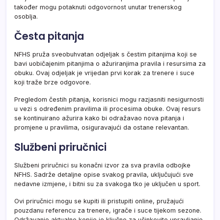
također mogu potaknuti odgovornost unutar trenerskog
osoblja.
Česta pitanja
NFHS pruža sveobuhvatan odjeljak s čestim pitanjima koji se
bavi uobičajenim pitanjima o ažuriranjima pravila i resursima za
obuku. Ovaj odjeljak je vrijedan prvi korak za trenere i suce
koji traže brze odgovore.
Pregledom čestih pitanja, korisnici mogu razjasniti nesigurnosti
u vezi s određenim pravilima ili procesima obuke. Ovaj resurs
se kontinuirano ažurira kako bi odražavao nova pitanja i
promjene u pravilima, osiguravajući da ostane relevantan.
Službeni priručnici
Službeni priručnici su konačni izvor za sva pravila odbojke
NFHS. Sadrže detaljne opise svakog pravila, uključujući sve
nedavne izmjene, i bitni su za svakoga tko je uključen u sport.
Ovi priručnici mogu se kupiti ili pristupiti online, pružajući
pouzdanu referencu za trenere, igrače i suce tijekom sezone.
Održavanje aktualne kopije je ključno za učinkovito upravljanje