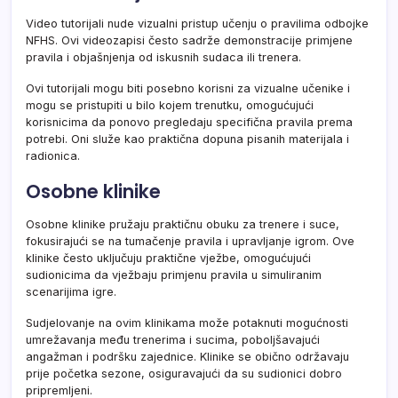
Video tutorijali nude vizualni pristup učenju o pravilima odbojke
NFHS. Ovi videozapisi često sadrže demonstracije primjene
pravila i objašnjenja od iskusnih sudaca ili trenera.
Ovi tutorijali mogu biti posebno korisni za vizualne učenike i
mogu se pristupiti u bilo kojem trenutku, omogućujući
korisnicima da ponovo pregledaju specifična pravila prema
potrebi. Oni služe kao praktična dopuna pisanih materijala i
radionica.
Osobne klinike
Osobne klinike pružaju praktičnu obuku za trenere i suce,
fokusirajući se na tumačenje pravila i upravljanje igrom. Ove
klinike često uključuju praktične vježbe, omogućujući
sudionicima da vježbaju primjenu pravila u simuliranim
scenarijima igre.
Sudjelovanje na ovim klinikama može potaknuti mogućnosti
umrežavanja među trenerima i sucima, poboljšavajući
angažman i podršku zajednice. Klinike se obično održavaju
prije početka sezone, osiguravajući da su sudionici dobro
pripremljeni.