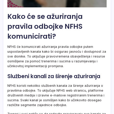
Kako će se ažuriranja
pravila odbojke NFHS
komunicirati?
NFHS će komunicirati ažuriranja pravila odbojke putem
uspostavljenih kanala kako bi osigurao jasnoću i dostupnost za
sve dionike. To uključuje pravovremena obavještenja i resurse
osmišljene za pomoć trenerima i sucima u razumijevanju i
učinkovitoj implementaciji promjena.
Službeni kanali za širenje ažuriranja
NFHS koristi nekoliko službenih kanala za širenje ažuriranja o
pravilima odbojke. To uključuje NFHS web stranicu, platforme
društvenih medija i izravne e-mailove registriranim trenerima i
sucima. Svaki kanal je osmišljen kako bi učinkovito dosegao
različite segmente zajednice odbojke.
Treneri i suci potiču se da redovito provjeravaju ove kanale za