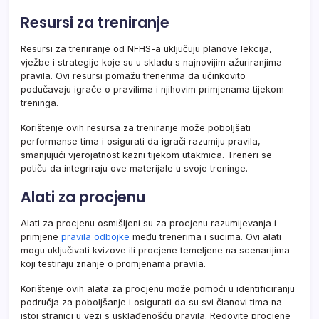
Resursi za treniranje
Resursi za treniranje od NFHS-a uključuju planove lekcija,
vježbe i strategije koje su u skladu s najnovijim ažuriranjima
pravila. Ovi resursi pomažu trenerima da učinkovito
podučavaju igrače o pravilima i njihovim primjenama tijekom
treninga.
Korištenje ovih resursa za treniranje može poboljšati
performanse tima i osigurati da igrači razumiju pravila,
smanjujući vjerojatnost kazni tijekom utakmica. Treneri se
potiču da integriraju ove materijale u svoje treninge.
Alati za procjenu
Alati za procjenu osmišljeni su za procjenu razumijevanja i
primjene
pravila odbojke
među trenerima i sucima. Ovi alati
mogu uključivati kvizove ili procjene temeljene na scenarijima
koji testiraju znanje o promjenama pravila.
Korištenje ovih alata za procjenu može pomoći u identificiranju
područja za poboljšanje i osigurati da su svi članovi tima na
istoj stranici u vezi s usklađenošću pravila. Redovite procjene