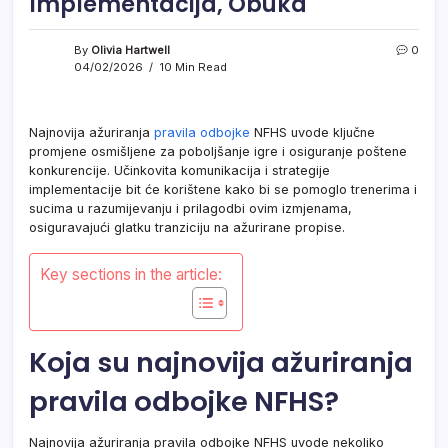
Implementacija, Obuka
By
Olivia Hartwell
0
04/02/2026
10 Min Read
Najnovija ažuriranja
pravila odbojke
NFHS uvode ključne
promjene osmišljene za poboljšanje igre i osiguranje poštene
konkurencije. Učinkovita komunikacija i strategije
implementacije bit će korištene kako bi se pomoglo trenerima i
sucima u razumijevanju i prilagodbi ovim izmjenama,
osiguravajući glatku tranziciju na ažurirane propise.
Key sections in the article:
Koja su najnovija ažuriranja
pravila odbojke NFHS?
Najnovija ažuriranja pravila odbojke NFHS uvode nekoliko