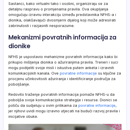
Sastanci, kako virtualni tako i osobni, organiziraju se za
detaljnu raspravu o promjenama pravila. Ova okupljanja
omogućuju izravnu interakciju između predstavnika NFHS-a i
dionika, olakšavajući dvosmjerni dijalog koji može adresirati
zabrinutosti i razjasniti nesporazume.
Mekanizmi povratnih informacija za
dionike
NFHS je uspostavio mehanizme povratnih informacija kako bi
prikupio mišljenja dionika o ažuriranjima pravila. Treneri i suci
mogu podijeliti svoje misli i iskustva putem anketa i izravnih
komunikacijskih kanala. Ove
povratne informacije
su ključne za
procjenu učinkovitosti ažuriranja i identificiranje područja za
poboljšanje.
Redovito traženje povratnih informacija pomaže NFHS-u da
poboljša svoje komunikacijske strategije i resurse. Dionici se
potiču da sudjeluju u ovim prilikama za
povratne informacije
,
jer njihovi uvidi mogu izravno utjecati na budući razvoj pravila i
inicijative obuke.