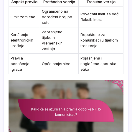
Aspekt pravila
Prethodna verzija
Trenutna verzija
Ograničeno na
Povećani limit za veću
Limit zamjena
određeni broj po
fleksibilnost
setu
Zabranjeno
Korištenje
Dopušteno za
tijekom
elektroničkih
komunikaciju tijekom
vremenskih
uređaja
treniranja
zastoja
Pravila
Pojašnjena i
ponašanja
Opće smjernice
naglašena sportska
igrača
etika