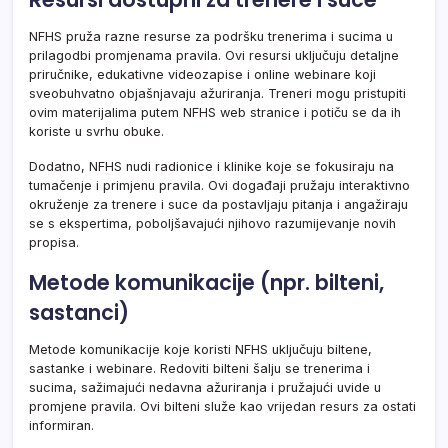
NFHS pruža razne resurse za podršku trenerima i sucima u
prilagodbi promjenama pravila. Ovi resursi uključuju detaljne
priručnike, edukativne videozapise i online webinare koji
sveobuhvatno objašnjavaju ažuriranja. Treneri mogu pristupiti
ovim materijalima putem NFHS web stranice i potiču se da ih
koriste u svrhu obuke.
Dodatno, NFHS nudi radionice i klinike koje se fokusiraju na
tumačenje i primjenu pravila. Ovi događaji pružaju interaktivno
okruženje za trenere i suce da postavljaju pitanja i angažiraju
se s ekspertima, poboljšavajući njihovo razumijevanje novih
propisa.
Metode komunikacije (npr. bilteni,
sastanci)
Metode komunikacije koje koristi NFHS uključuju biltene,
sastanke i webinare. Redoviti bilteni šalju se trenerima i
sucima, sažimajući nedavna ažuriranja i pružajući uvide u
promjene pravila. Ovi bilteni služe kao vrijedan resurs za ostati
informiran.