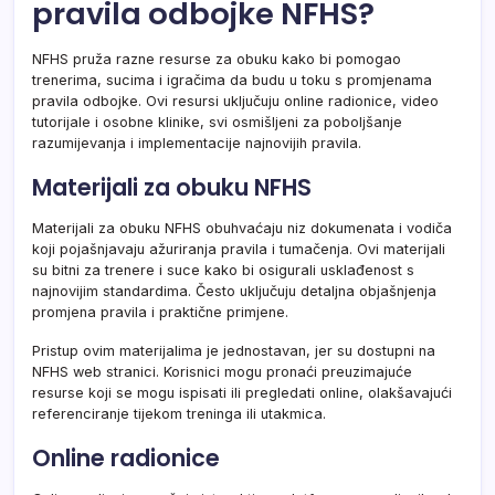
pravila odbojke NFHS?
NFHS pruža razne resurse za obuku kako bi pomogao
trenerima, sucima i igračima da budu u toku s promjenama
pravila odbojke. Ovi resursi uključuju online radionice, video
tutorijale i osobne klinike, svi osmišljeni za poboljšanje
razumijevanja i implementacije najnovijih pravila.
Materijali za obuku NFHS
Materijali za obuku NFHS obuhvaćaju niz dokumenata i vodiča
koji pojašnjavaju ažuriranja pravila i tumačenja. Ovi materijali
su bitni za trenere i suce kako bi osigurali usklađenost s
najnovijim standardima. Često uključuju detaljna objašnjenja
promjena pravila i praktične primjene.
Pristup ovim materijalima je jednostavan, jer su dostupni na
NFHS web stranici. Korisnici mogu pronaći preuzimajuće
resurse koji se mogu ispisati ili pregledati online, olakšavajući
referenciranje tijekom treninga ili utakmica.
Online radionice