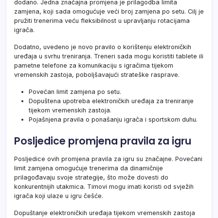
dodano. Jedna značajna promjena je prilagodba limita
zamjena, koji sada omogućuje veći broj zamjena po setu. Cilj je
pružiti trenerima veću fleksibilnost u upravljanju rotacijama
igrača.
Dodatno, uvedeno je novo pravilo o korištenju elektroničkih
uređaja u svrhu treniranja. Treneri sada mogu koristiti tablete ili
pametne telefone za komunikaciju s igračima tijekom
vremenskih zastoja, poboljšavajući strateške rasprave.
Povećan limit zamjena po setu.
Dopuštena upotreba elektroničkih uređaja za treniranje
tijekom vremenskih zastoja.
Pojašnjena pravila o ponašanju igrača i sportskom duhu.
Posljedice promjena pravila za igru
Posljedice ovih promjena pravila za igru su značajne. Povećani
limit zamjena omogućuje trenerima da dinamičnije
prilagođavaju svoje strategije, što može dovesti do
konkurentnijih utakmica. Timovi mogu imati koristi od svježih
igrača koji ulaze u igru češće.
Dopuštanje elektroničkih uređaja tijekom vremenskih zastoja