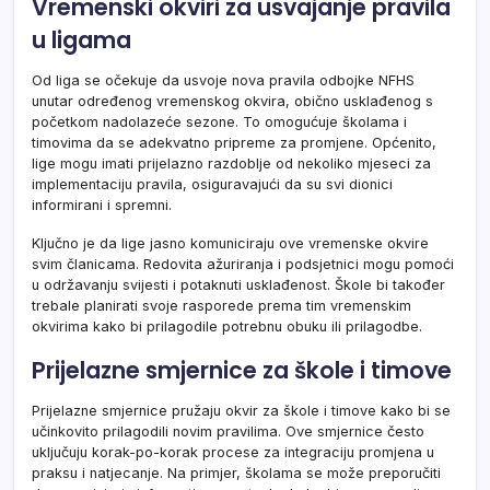
Vremenski okviri za usvajanje pravila
u ligama
Od liga se očekuje da usvoje nova pravila odbojke NFHS
unutar određenog vremenskog okvira, obično usklađenog s
početkom nadolazeće sezone. To omogućuje školama i
timovima da se adekvatno pripreme za promjene. Općenito,
lige mogu imati prijelazno razdoblje od nekoliko mjeseci za
implementaciju pravila, osiguravajući da su svi dionici
informirani i spremni.
Ključno je da lige jasno komuniciraju ove vremenske okvire
svim članicama. Redovita ažuriranja i podsjetnici mogu pomoći
u održavanju svijesti i potaknuti usklađenost. Škole bi također
trebale planirati svoje rasporede prema tim vremenskim
okvirima kako bi prilagodile potrebnu obuku ili prilagodbe.
Prijelazne smjernice za škole i timove
Prijelazne smjernice pružaju okvir za škole i timove kako bi se
učinkovito prilagodili novim pravilima. Ove smjernice često
uključuju korak-po-korak procese za integraciju promjena u
praksu i natjecanje. Na primjer, školama se može preporučiti