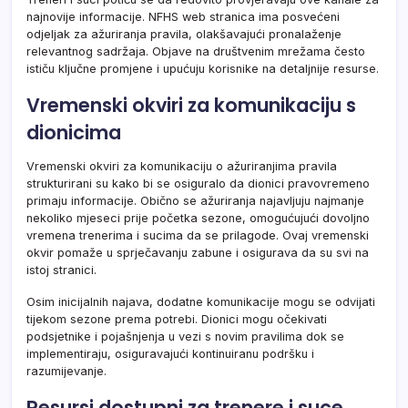
najnovije informacije. NFHS web stranica ima posvećeni
odjeljak za ažuriranja pravila, olakšavajući pronalaženje
relevantnog sadržaja. Objave na društvenim mrežama često
ističu ključne promjene i upućuju korisnike na detaljnije resurse.
Vremenski okviri za komunikaciju s
dionicima
Vremenski okviri za komunikaciju o ažuriranjima pravila
strukturirani su kako bi se osiguralo da dionici pravovremeno
primaju informacije. Obično se ažuriranja najavljuju najmanje
nekoliko mjeseci prije početka sezone, omogućujući dovoljno
vremena trenerima i sucima da se prilagode. Ovaj vremenski
okvir pomaže u sprječavanju zabune i osigurava da su svi na
istoj stranici.
Osim inicijalnih najava, dodatne komunikacije mogu se odvijati
tijekom sezone prema potrebi. Dionici mogu očekivati
podsjetnike i pojašnjenja u vezi s novim pravilima dok se
implementiraju, osiguravajući kontinuiranu podršku i
razumijevanje.
Resursi dostupni za trenere i suce