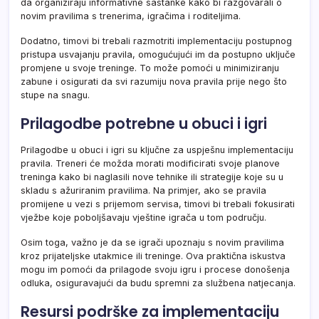
da organiziraju informativne sastanke kako bi razgovarali o
novim pravilima s trenerima, igračima i roditeljima.
Dodatno, timovi bi trebali razmotriti implementaciju postupnog
pristupa usvajanju pravila, omogućujući im da postupno uključe
promjene u svoje treninge. To može pomoći u minimiziranju
zabune i osigurati da svi razumiju nova pravila prije nego što
stupe na snagu.
Prilagodbe potrebne u obuci i igri
Prilagodbe u obuci i igri su ključne za uspješnu implementaciju
pravila. Treneri će možda morati modificirati svoje planove
treninga kako bi naglasili nove tehnike ili strategije koje su u
skladu s ažuriranim pravilima. Na primjer, ako se pravila
promijene u vezi s prijemom servisa, timovi bi trebali fokusirati
vježbe koje poboljšavaju vještine igrača u tom području.
Osim toga, važno je da se igrači upoznaju s novim pravilima
kroz prijateljske utakmice ili treninge. Ova praktična iskustva
mogu im pomoći da prilagode svoju igru i procese donošenja
odluka, osiguravajući da budu spremni za službena natjecanja.
Resursi podrške za implementaciju