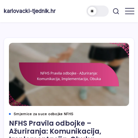
Skip
to
karlovacki-tjednik.hr
content
Smjernice za suce odbojke NFHS
NFHS Pravila odbojke –
Ažuriranja: Komunikacija,