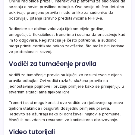
Online radionice pružaju interaktivnu platformu za sudionike da
saznaju o novim pravilima odbojke. Ove sesije obično detaljno
pokrivaju promjene pravila i nude prilike za sudionike da
postavljaju pitanja izravno predstavnicima NFHS-a.
Radionice se obično zakazuju tijekom cijele godine,
omogućujući fleksibilnost trenerima i sucima da prisustvuju kad
im to odgovara. Registracija je često potrebna, a sudionici
mogu primiti certifikate nakon završetka, što može biti korisno
za profesionalni razvoj.
Vodiči za tumačenje pravila
Vodiči za tumačenje pravila su ključni za razumijevanje nijansi
pravila odbojke. Ovi vodiči razlažu složena pravila na
jednostavnije pojmove i pružaju primjere kako se primjenjuju u
stvarnim situacijama tijekom igre.
Treneri i suci mogu koristiti ove vodiče za rješavanje sporova
tijekom utakmica i osigurati dosljednu primjenu pravila.
Redovito se ažuriraju kako bi odražavali najnovije promjene,
čineći ih pouzdanim resursom za kontinuirano obrazovanje.
Video tutorijali