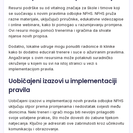
Resursi podrške su od vitalnog značaja za škole i timove koji
se suočavaju s novim pravilima odbojke NFHS. NFHS pruža
razne materijale, uključujući priručnike, edukativne videozapise
i online webinare, kako bi pomogao u razumijevanju promjena.
Ovi resursi mogu pomoći trenerima i igračima da shvate
nijanse novih propisa.
Dodatno, lokalne udruge mogu ponuditi radionice ili klinike
kako bi dodatno educirali trenere i suce o ažuriranim pravilima.
Angažiranje s ovim resursima može potaknuti suradničko
okruženje u kojem su svi na istoj stranici u vezi s
implementacijom pravila.
Uobičajeni izazovi u implementaciji
pravila
Uobičajeni izazovi u implementaciji novih pravila odbojke NFHS
uključuju otpor prema promjenama i nedostatak svijesti među
dionicima. Neki treneri i igrači mogu biti nevoljni prilagoditi
svoje ustaljene prakse, što može dovesti do zabune tijekom
natjecanja. Ključno je adresirati ove zabrinutosti kroz učinkovitu
komunikaciju i obrazovanje.