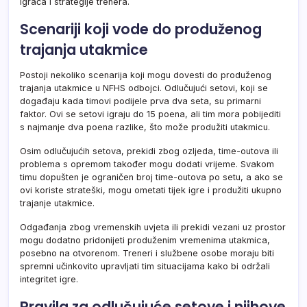
igrača i strategije trenera.
Scenariji koji vode do produženog
trajanja utakmice
Postoji nekoliko scenarija koji mogu dovesti do produženog
trajanja utakmice u NFHS odbojci. Odlučujući setovi, koji se
događaju kada timovi podijele prva dva seta, su primarni
faktor. Ovi se setovi igraju do 15 poena, ali tim mora pobijediti
s najmanje dva poena razlike, što može produžiti utakmicu.
Osim odlučujućih setova, prekidi zbog ozljeda, time-outova ili
problema s opremom također mogu dodati vrijeme. Svakom
timu dopušten je ograničen broj time-outova po setu, a ako se
ovi koriste strateški, mogu ometati tijek igre i produžiti ukupno
trajanje utakmice.
Odgađanja zbog vremenskih uvjeta ili prekidi vezani uz prostor
mogu dodatno pridonijeti produženim vremenima utakmica,
posebno na otvorenom. Treneri i službene osobe moraju biti
spremni učinkovito upravljati tim situacijama kako bi održali
integritet igre.
Pravila za odlučujuće setove i njihove