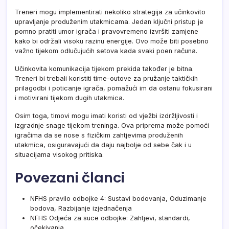
Treneri mogu implementirati nekoliko strategija za učinkovito
upravljanje produženim utakmicama. Jedan ključni pristup je
pomno pratiti umor igrača i pravovremeno izvršiti zamjene
kako bi održali visoku razinu energije. Ovo može biti posebno
važno tijekom odlučujućih setova kada svaki poen računa.
Učinkovita komunikacija tijekom prekida također je bitna.
Treneri bi trebali koristiti time-outove za pružanje taktičkih
prilagodbi i poticanje igrača, pomažući im da ostanu fokusirani
i motivirani tijekom dugih utakmica.
Osim toga, timovi mogu imati koristi od vježbi izdržljivosti i
izgradnje snage tijekom treninga. Ova priprema može pomoći
igračima da se nose s fizičkim zahtjevima produženih
utakmica, osiguravajući da daju najbolje od sebe čak i u
situacijama visokog pritiska.
Povezani članci
NFHS pravilo odbojke 4: Sustavi bodovanja, Oduzimanje
bodova, Razbijanje izjednačenja
NFHS Odjeća za suce odbojke: Zahtjevi, standardi,
očekivanja