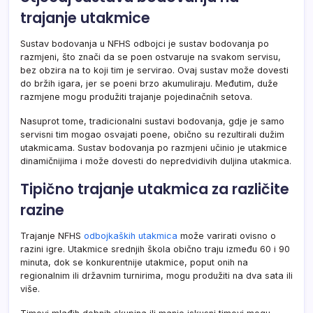
trajanje utakmice
Sustav bodovanja u NFHS odbojci je sustav bodovanja po
razmjeni, što znači da se poen ostvaruje na svakom servisu,
bez obzira na to koji tim je servirao. Ovaj sustav može dovesti
do bržih igara, jer se poeni brzo akumuliraju. Međutim, duže
razmjene mogu produžiti trajanje pojedinačnih setova.
Nasuprot tome, tradicionalni sustavi bodovanja, gdje je samo
servisni tim mogao osvajati poene, obično su rezultirali dužim
utakmicama. Sustav bodovanja po razmjeni učinio je utakmice
dinamičnijima i može dovesti do nepredvidivih duljina utakmica.
Tipično trajanje utakmica za različite
razine
Trajanje NFHS
odbojkaških utakmica
može varirati ovisno o
razini igre. Utakmice srednjih škola obično traju između 60 i 90
minuta, dok se konkurentnije utakmice, poput onih na
regionalnim ili državnim turnirima, mogu produžiti na dva sata ili
više.