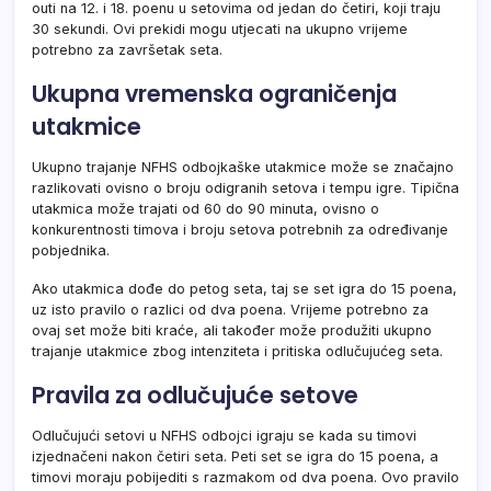
outi na 12. i 18. poenu u setovima od jedan do četiri, koji traju
30 sekundi. Ovi prekidi mogu utjecati na ukupno vrijeme
potrebno za završetak seta.
Ukupna vremenska ograničenja
utakmice
Ukupno trajanje NFHS odbojkaške utakmice može se značajno
razlikovati ovisno o broju odigranih setova i tempu igre. Tipična
utakmica može trajati od 60 do 90 minuta, ovisno o
konkurentnosti timova i broju setova potrebnih za određivanje
pobjednika.
Ako utakmica dođe do petog seta, taj se set igra do 15 poena,
uz isto pravilo o razlici od dva poena. Vrijeme potrebno za
ovaj set može biti kraće, ali također može produžiti ukupno
trajanje utakmice zbog intenziteta i pritiska odlučujućeg seta.
Pravila za odlučujuće setove
Odlučujući setovi u NFHS odbojci igraju se kada su timovi
izjednačeni nakon četiri seta. Peti set se igra do 15 poena, a
timovi moraju pobijediti s razmakom od dva poena. Ovo pravilo