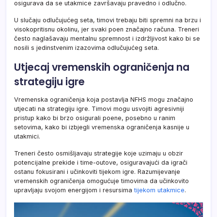
osigurava da se utakmice završavaju pravedno i odlučno.
U slučaju odlučujućeg seta, timovi trebaju biti spremni na brzu i
visokopritisnu okolinu, jer svaki poen značajno računa. Treneri
često naglašavaju mentalnu spremnost i izdržljivost kako bi se
nosili s jedinstvenim izazovima odlučujućeg seta.
Utjecaj vremenskih ograničenja na
strategiju igre
Vremenska ograničenja koja postavlja NFHS mogu značajno
utjecati na strategiju igre. Timovi mogu usvojiti agresivniji
pristup kako bi brzo osigurali poene, posebno u ranim
setovima, kako bi izbjegli vremenska ograničenja kasnije u
utakmici.
Treneri često osmišljavaju strategije koje uzimaju u obzir
potencijalne prekide i time-outove, osiguravajući da igrači
ostanu fokusirani i učinkoviti tijekom igre. Razumijevanje
vremenskih ograničenja omogućuje timovima da učinkovito
upravljaju svojom energijom i resursima
tijekom utakmice
.