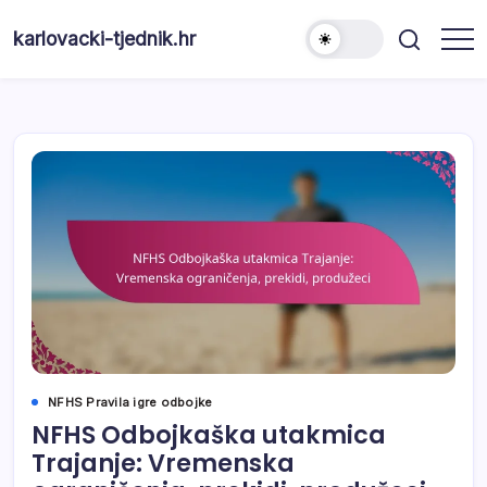
Skip
to
karlovacki-tjednik.hr
content
NFHS Pravila igre odbojke
NFHS Odbojkaška utakmica
Trajanje: Vremenska