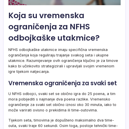
Koja su vremenska
ograničenja za NFHS
odbojkaške utakmice?
NFHS odbojkaške utakmice imaju specifična vremenska
ograničenja koja reguliraju trajanje svakog seta i ukupne
utakmice. Razumijevanje ovih ograničenja ključno je za timove
kako bi učinkovito strategizirali i upravljali svojim vremenom
igre tijekom natjecanja.
Vremenska ograničenja za svaki set
U NFHS odbojci, svaki set se obično igra do 25 poena, a tim
mora pobijediti s najmanje dva poena razlike. Vremensko
ograničenje za svaki set obično iznosi oko 30 minuta, iako to
može varirati ovisno o prekidima ili time-outovima.
Tijekom seta, timovima je dopušteno maksimalno dva time-
outa, svaki traje 60 sekundi. Osim toga, postoje tehnički time-