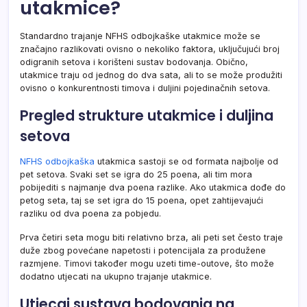
utakmice?
Standardno trajanje NFHS odbojkaške utakmice može se
značajno razlikovati ovisno o nekoliko faktora, uključujući broj
odigranih setova i korišteni sustav bodovanja. Obično,
utakmice traju od jednog do dva sata, ali to se može produžiti
ovisno o konkurentnosti timova i duljini pojedinačnih setova.
Pregled strukture utakmice i duljina
setova
NFHS odbojkaška
utakmica sastoji se od formata najbolje od
pet setova. Svaki set se igra do 25 poena, ali tim mora
pobijediti s najmanje dva poena razlike. Ako utakmica dođe do
petog seta, taj se set igra do 15 poena, opet zahtijevajući
razliku od dva poena za pobjedu.
Prva četiri seta mogu biti relativno brza, ali peti set često traje
duže zbog povećane napetosti i potencijala za produžene
razmjene. Timovi također mogu uzeti time-outove, što može
dodatno utjecati na ukupno trajanje utakmice.
Utjecaj sustava bodovanja na