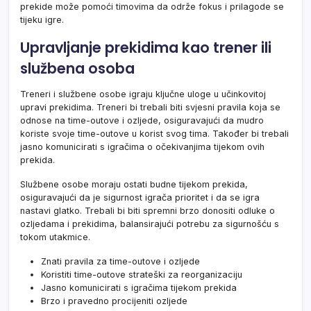
prekide može pomoći timovima da održe fokus i prilagode se
tijeku igre.
Upravljanje prekidima kao trener ili
službena osoba
Treneri i službene osobe igraju ključne uloge u učinkovitoj
upravi prekidima. Treneri bi trebali biti svjesni pravila koja se
odnose na time-outove i ozljede, osiguravajući da mudro
koriste svoje time-outove u korist svog tima. Također bi trebali
jasno komunicirati s igračima o očekivanjima tijekom ovih
prekida.
Službene osobe moraju ostati budne tijekom prekida,
osiguravajući da je sigurnost igrača prioritet i da se igra
nastavi glatko. Trebali bi biti spremni brzo donositi odluke o
ozljedama i prekidima, balansirajući potrebu za sigurnošću s
tokom utakmice.
Znati pravila za time-outove i ozljede
Koristiti time-outove strateški za reorganizaciju
Jasno komunicirati s igračima tijekom prekida
Brzo i pravedno procijeniti ozljede