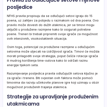
posljedice
NFHS pravila propisuju da se odlučujući setovi igraju do 15
poena, uz zahtjev za pobjedu s razmakom od dva poena. Ovo
pravilo može dovesti do dužih utakmica, jer se timovi mogu
uključiti u produžene razmjene kako bi osigurali potrebne
poene. Treneri bi trebali pripremiti svoje igrače za mogućnost
ovih intenzivnih, visokostaklenih situacija.
Osim toga, potencijal za produžene razmjene u odlučujućim
setovima može utjecati na izdržljivost igrača. Timovi će možda
morati prilagoditi svoje strategije, poput češće rotacije igrača
ili mudrog korištenja time-outova kako bi održali razinu
energije tijekom seta.
Razumijevanje posljedica pravila odlučujućih setova ključno je
za igrače i trenere. Biti svjestan ovih faktora može pomoći
timovima da razviju učinkovite planove igre koji uzimaju u obzir
mogućnost produženih trajanja utakmica.
Strategije za upravljanje produženim
utakmicama