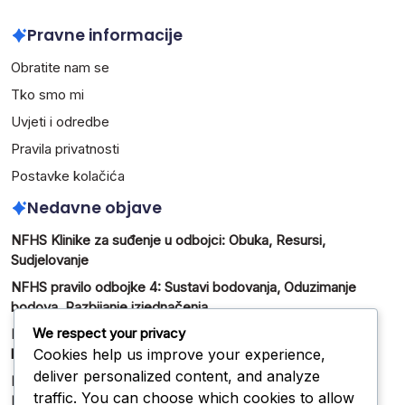
Pravne informacije
Obratite nam se
Tko smo mi
Uvjeti i odredbe
Pravila privatnosti
Postavke kolačića
Nedavne objave
NFHS Klinike za suđenje u odbojci: Obuka, Resursi,
Sudjelovanje
NFHS pravilo odbojke 4: Sustavi bodovanja, Oduzimanje
bodova, Razbijanje izjednačenja
We respect your privacy
NFHS mehanika suđenja u odbojci: Signali, pozicioniranje,
Cookies help us improve your experience,
komunikacija
deliver personalized content, and analyze
NFHS Pravila odbojke – Ažuriranja: Komunikacija,
traffic. You can choose which cookies to allow
Implementacija, Obuka