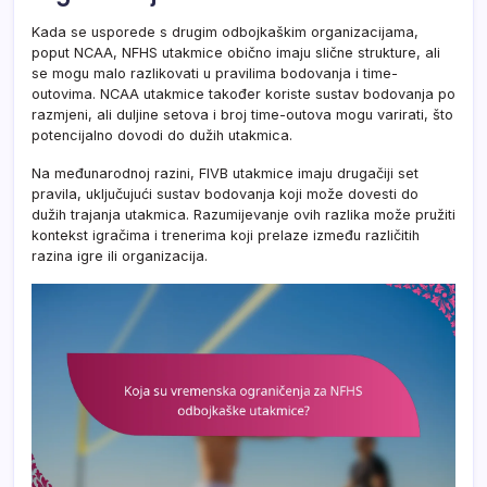
Kada se usporede s drugim odbojkaškim organizacijama,
poput NCAA, NFHS utakmice obično imaju slične strukture, ali
se mogu malo razlikovati u pravilima bodovanja i time-
outovima. NCAA utakmice također koriste sustav bodovanja po
razmjeni, ali duljine setova i broj time-outova mogu varirati, što
potencijalno dovodi do dužih utakmica.
Na međunarodnoj razini, FIVB utakmice imaju drugačiji set
pravila, uključujući sustav bodovanja koji može dovesti do
dužih trajanja utakmica. Razumijevanje ovih razlika može pružiti
kontekst igračima i trenerima koji prelaze između različitih
razina igre ili organizacija.