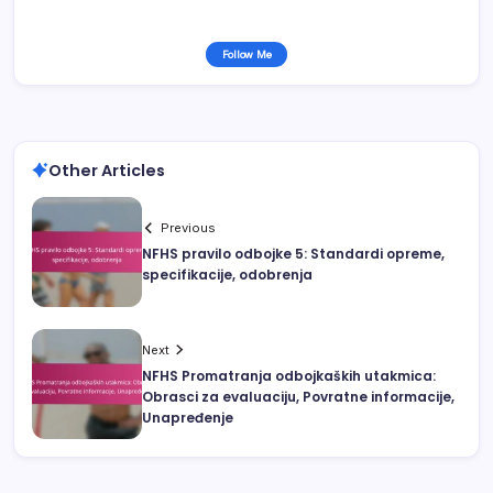
Follow Me
Other Articles
Previous
NFHS pravilo odbojke 5: Standardi opreme,
specifikacije, odobrenja
Next
NFHS Promatranja odbojkaških utakmica:
Obrasci za evaluaciju, Povratne informacije,
Unapređenje