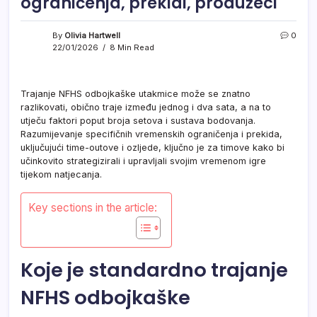
ograničenja, prekidi, produžeci
By
Olivia Hartwell
0
22/01/2026
8 Min Read
Trajanje NFHS odbojkaške utakmice može se znatno
razlikovati, obično traje između jednog i dva sata, a na to
utječu faktori poput broja setova i sustava bodovanja.
Razumijevanje specifičnih vremenskih ograničenja i prekida,
uključujući time-outove i ozljede, ključno je za timove kako bi
učinkovito strategizirali i upravljali svojim vremenom igre
tijekom natjecanja.
Key sections in the article:
Koje je standardno trajanje
NFHS odbojkaške