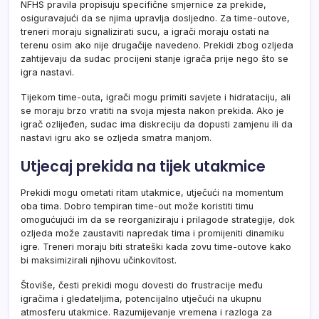
NFHS pravila propisuju specifične smjernice za prekide,
osiguravajući da se njima upravlja dosljedno. Za time-outove,
treneri moraju signalizirati sucu, a igrači moraju ostati na
terenu osim ako nije drugačije navedeno. Prekidi zbog ozljeda
zahtijevaju da sudac procijeni stanje igrača prije nego što se
igra nastavi.
Tijekom time-outa, igrači mogu primiti savjete i hidrataciju, ali
se moraju brzo vratiti na svoja mjesta nakon prekida. Ako je
igrač ozlijeđen, sudac ima diskreciju da dopusti zamjenu ili da
nastavi igru ako se ozljeda smatra manjom.
Utjecaj prekida na tijek utakmice
Prekidi mogu ometati ritam utakmice, utječući na momentum
oba tima. Dobro tempiran time-out može koristiti timu
omogućujući im da se reorganiziraju i prilagode strategije, dok
ozljeda može zaustaviti napredak tima i promijeniti dinamiku
igre. Treneri moraju biti strateški kada zovu time-outove kako
bi maksimizirali njihovu učinkovitost.
Štoviše, česti prekidi mogu dovesti do frustracije među
igračima i gledateljima, potencijalno utječući na ukupnu
atmosferu utakmice. Razumijevanje vremena i razloga za