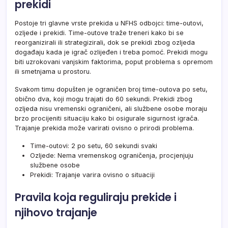
prekidi
Postoje tri glavne vrste prekida u NFHS odbojci: time-outovi,
ozljede i prekidi. Time-outove traže treneri kako bi se
reorganizirali ili strategizirali, dok se prekidi zbog ozljeda
događaju kada je igrač ozlijeđen i treba pomoć. Prekidi mogu
biti uzrokovani vanjskim faktorima, poput problema s opremom
ili smetnjama u prostoru.
Svakom timu dopušten je ograničen broj time-outova po setu,
obično dva, koji mogu trajati do 60 sekundi. Prekidi zbog
ozljeda nisu vremenski ograničeni, ali službene osobe moraju
brzo procijeniti situaciju kako bi osigurale sigurnost igrača.
Trajanje prekida može varirati ovisno o prirodi problema.
Time-outovi: 2 po setu, 60 sekundi svaki
Ozljede: Nema vremenskog ograničenja, procjenjuju
službene osobe
Prekidi: Trajanje varira ovisno o situaciji
Pravila koja reguliraju prekide i
njihovo trajanje