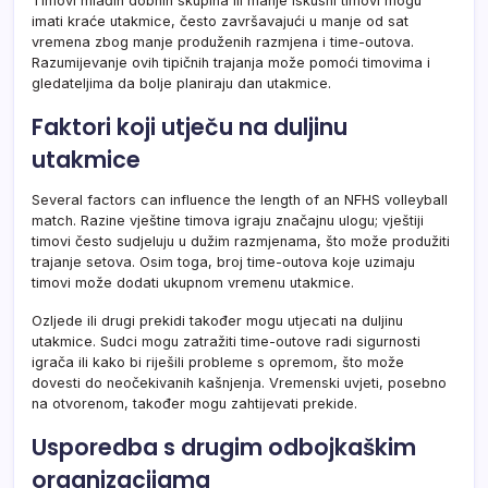
Timovi mlađih dobnih skupina ili manje iskusni timovi mogu
imati kraće utakmice, često završavajući u manje od sat
vremena zbog manje produženih razmjena i time-outova.
Razumijevanje ovih tipičnih trajanja može pomoći timovima i
gledateljima da bolje planiraju dan utakmice.
Faktori koji utječu na duljinu
utakmice
Several factors can influence the length of an NFHS volleyball
match. Razine vještine timova igraju značajnu ulogu; vještiji
timovi često sudjeluju u dužim razmjenama, što može produžiti
trajanje setova. Osim toga, broj time-outova koje uzimaju
timovi može dodati ukupnom vremenu utakmice.
Ozljede ili drugi prekidi također mogu utjecati na duljinu
utakmice. Sudci mogu zatražiti time-outove radi sigurnosti
igrača ili kako bi riješili probleme s opremom, što može
dovesti do neočekivanih kašnjenja. Vremenski uvjeti, posebno
na otvorenom, također mogu zahtijevati prekide.
Usporedba s drugim odbojkaškim
organizacijama