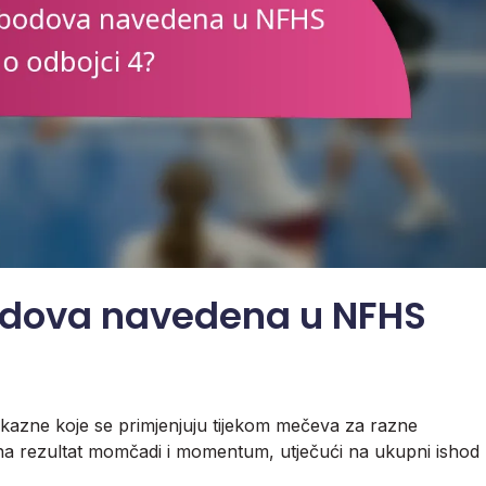
odova navedena u NFHS
kazne koje se primjenjuju tijekom mečeva za razne
na rezultat momčadi i momentum, utječući na ukupni ishod