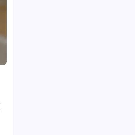
Nedavne objave
NFHS Klinike za suđenje u odbojci: Obuka,
Resursi, Sudjelovanje
NFHS pravilo odbojke 4: Sustavi bodovanja,
Oduzimanje bodova, Razbijanje izjednačenja
NFHS mehanika suđenja u odbojci: Signali,
pozicioniranje, komunikacija
NFHS Pravila odbojke – Ažuriranja:
Komunikacija, Implementacija, Obuka
NFHS Prekidanje odbojkaških utakmica:
Uzroci, protokoli, rješenja
0
Kategorije