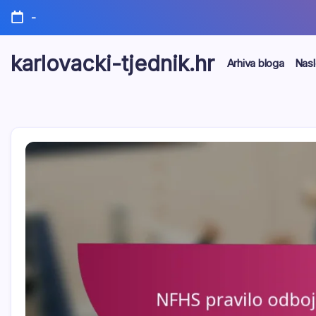
Skip
-
to
content
karlovacki-tjednik.hr
Arhiva bloga
Nasl