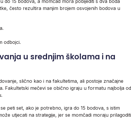
ju do 15 bodova, a momčad mora pobijediti s dva boda
utke, često rezultira manjim brojem osvojenih bodova u
a.
 odbojci.
vanja u srednjim školama i na
ovanje, slično kao i na fakultetima, ali postoje značajne
a. Fakultetski mečevi se obično igraju u formatu najbolja o
u.
i se peti set, ako je potrebno, igra do 15 bodova, s istim
e utjecati na strategije, jer se momčadi moraju prilagoditi