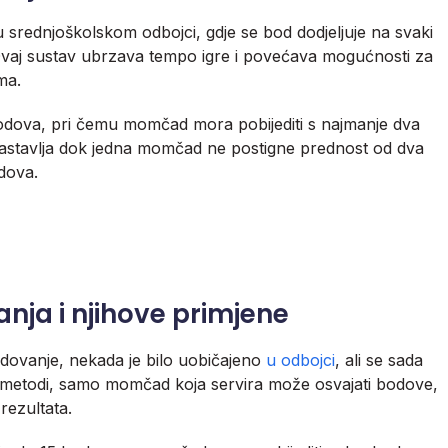
u srednjoškolskom odbojci, gdje se bod dodjeljuje na svaki
 Ovaj sustav ubrzava tempo igre i povećava mogućnosti za
ma.
bodova, pri čemu momčad mora pobijediti s najmanje dva
 nastavlja dok jedna momčad ne postigne prednost od dva
dova.
ja i njihove primjene
dovanje, nekada je bilo uobičajeno
u odbojci
, ali se sada
j metodi, samo momčad koja servira može osvajati bodove,
rezultata.