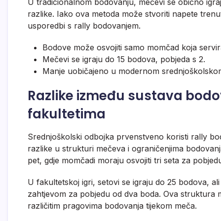
U tradicionalnom bodovanju, mečevi se obično igra
razlike. Iako ova metoda može stvoriti napete tren
usporedbi s rally bodovanjem.
Bodove može osvojiti samo momčad koja servir
Mečevi se igraju do 15 bodova, pobjeda s 2.
Manje uobičajeno u modernom srednjoškolskom
Razlike između sustava bodo
fakultetima
Srednjoškolski odbojka prvenstveno koristi rally bod
razlike u strukturi mečeva i ograničenjima bodovanj
pet, gdje momčadi moraju osvojiti tri seta za pobjed
U fakultetskoj igri, setovi se igraju do 25 bodova, al
zahtjevom za pobjedu od dva boda. Ova struktura mož
različitim pragovima bodovanja tijekom meča.