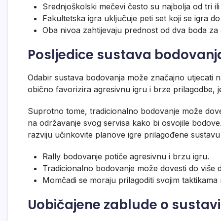
Srednjoškolski mečevi često su najbolja od tri ili
Fakultetska igra uključuje peti set koji se igra d
Oba nivoa zahtijevaju prednost od dva boda za 
Posljedice sustava bodovanj
Odabir sustava bodovanja može značajno utjecati n
obično favorizira agresivnu igru i brze prilagodbe, j
Suprotno tome, tradicionalno bodovanje može dovesti
na održavanje svog servisa kako bi osvojile bodov
razviju učinkovite planove igre prilagođene sustavu 
Rally bodovanje potiče agresivnu i brzu igru.
Tradicionalno bodovanje može dovesti do više de
Momčadi se moraju prilagoditi svojim taktikama
Uobičajene zablude o susta