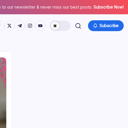
 to our newsletter & never miss our best posts.
Subscribe Now!
tps://www.facebook.com/
https://twitter.com/
https://t.me/
https://www.instagram.com/
https://youtube.com/
Subscribe
Poveznice
Arhiva bloga
Tko smo mi
Obratite nam se