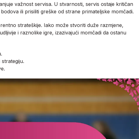
uje važnost servisa. U stvarnosti, servis ostaje kritičan
 bodova ili prisiliti greške od strane primateljske momčadi.
rentno strateškije. Iako može stvoriti duže razmjene,
ljivije i raznolike igre, izazivajući momčadi da ostanu
.
strategiju.
ve.