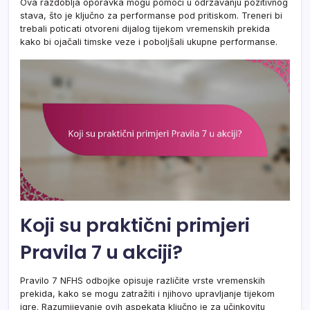
Ova razdoblja oporavka mogu pomoći u održavanju pozitivnog
stava, što je ključno za performanse pod pritiskom. Treneri bi
trebali poticati otvoreni dijalog tijekom vremenskih prekida
kako bi ojačali timske veze i poboljšali ukupne performanse.
Koji su praktični primjeri
Pravila 7 u akciji?
Pravilo 7 NFHS odbojke opisuje različite vrste vremenskih
prekida, kako se mogu zatražiti i njihovo upravljanje tijekom
igre. Razumijevanje ovih aspekata ključno je za učinkovitu