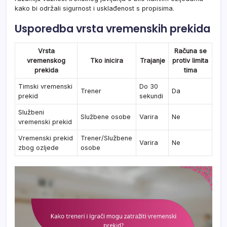
kako bi održali sigurnost i usklađenost s propisima.
Usporedba vrsta vremenskih prekida
Vrsta
Računa se
vremenskog
Tko inicira
Trajanje
protiv limita
prekida
tima
Timski vremenski
Do 30
Trener
Da
prekid
sekundi
Službeni
Službene osobe
Varira
Ne
vremenski prekid
Vremenski prekid
Trener/Službene
Varira
Ne
zbog ozljede
osobe