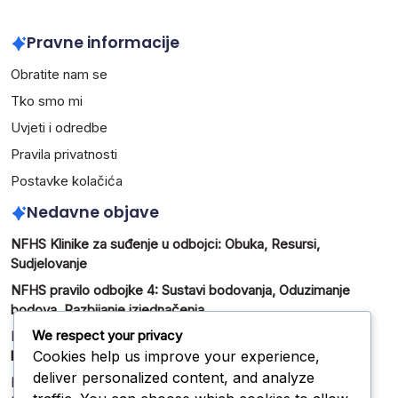
Pravne informacije
Obratite nam se
Tko smo mi
Uvjeti i odredbe
Pravila privatnosti
Postavke kolačića
Nedavne objave
NFHS Klinike za suđenje u odbojci: Obuka, Resursi,
Sudjelovanje
NFHS pravilo odbojke 4: Sustavi bodovanja, Oduzimanje
bodova, Razbijanje izjednačenja
We respect your privacy
NFHS mehanika suđenja u odbojci: Signali, pozicioniranje,
Cookies help us improve your experience,
komunikacija
deliver personalized content, and analyze
NFHS Pravila odbojke – Ažuriranja: Komunikacija,