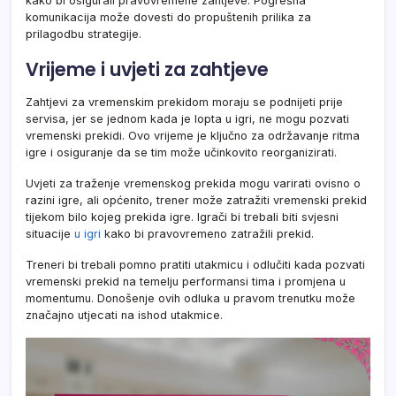
kako bi osigurali pravovremene zahtjeve. Pogrešna
komunikacija može dovesti do propuštenih prilika za
prilagodbu strategije.
Vrijeme i uvjeti za zahtjeve
Zahtjevi za vremenskim prekidom moraju se podnijeti prije
servisa, jer se jednom kada je lopta u igri, ne mogu pozvati
vremenski prekidi. Ovo vrijeme je ključno za održavanje ritma
igre i osiguranje da se tim može učinkovito reorganizirati.
Uvjeti za traženje vremenskog prekida mogu varirati ovisno o
razini igre, ali općenito, trener može zatražiti vremenski prekid
tijekom bilo kojeg prekida igre. Igrači bi trebali biti svjesni
situacije
u igri
kako bi pravovremeno zatražili prekid.
Treneri bi trebali pomno pratiti utakmicu i odlučiti kada pozvati
vremenski prekid na temelju performansi tima i promjena u
momentumu. Donošenje ovih odluka u pravom trenutku može
značajno utjecati na ishod utakmice.