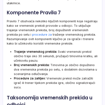
utakmice.
Komponente Pravila 7
Pravilo 7 obuhvaća nekoliko ključnih komponenti koje reguliraju
kako se vremenski prekidi provode u odbojci. To uključuje
trajanje vremenskih prekida, broj dopuštenih vremenskih
prekida po setu i
procedure za
traženje vremenskog prekida.
Razumijevanje ovih komponenti ključno je za igrače i trenere
kako bi učinkovito koristili vremenske prekide.
Trajanje vremenskog prekida:
Svaki vremenski prekid
obično traje oko 30 sekundi, pružajući timovima kratku, ali
učinkovitu pauzu.
Broj vremenskih prekida:
Timovima je obično dopušteno
dva vremenska prekida po setu, s dodatnim dozvolama u
scenarijima odlučivanja.
Procedure za zahtjev:
Vremenski prekid može zatražiti
igrač ili trener tijekom prekida igre, obično signalizirajući
sucu.
Taksonomija vremenskih prekida u
odbojci